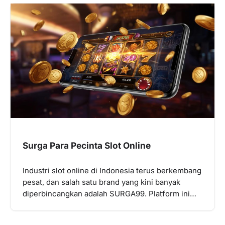
Surga Para Pecinta Slot Online
Industri slot online di Indonesia terus berkembang
pesat, dan salah satu brand yang kini banyak
diperbincangkan adalah SURGA99. Platform ini…