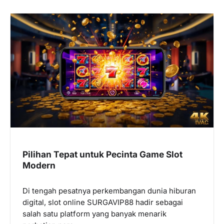
Pilihan Tepat untuk Pecinta Game Slot
Modern
Di tengah pesatnya perkembangan dunia hiburan
digital, slot online SURGAVIP88 hadir sebagai
salah satu platform yang banyak menarik