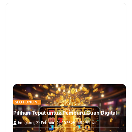
bermain slot…
SLOT ONLINE
Pilihan Tepat untuk Pemburu Cuan Digital
hongkong
Februari 2, 2026
494 Views
Di tengah pesatnya perkembangan dunia hiburan