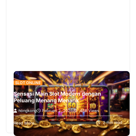
SLOT ONLINE
Sensasi Main Slot Modern dengan
Peluang Menang Menarik
hongkong
Februari 2, 2026
488 Views
Di tengah pesatnya perkembangan dunia hiburan
digital, slot online SURGAVIP hadir sebagai salah
2 min read
Read More
satu platform yang menawarkan pengalaman