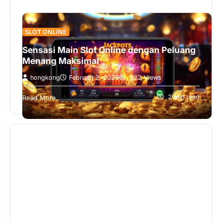
SLOT ONLINE
Sensasi Main Slot Online dengan Peluang
Menang Maksimal
hongkong
Februari 2, 2026
522 Views
Industri slot online terus berkembang dengan
pesat, dan salah satu platform yang kini banyak
2 min read
Read More
diperbincangkan adalah TRI88. Situs ini dikenal…