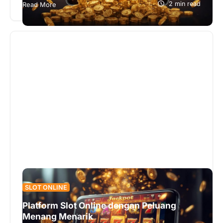
digital, permainan slot online menjadi salah satu
2 min read
Read More
pilihan favorit banyak pemain. Salah satu brand…
SLOT ONLINE
Platform Slot Online dengan Peluang
Menang Menarik