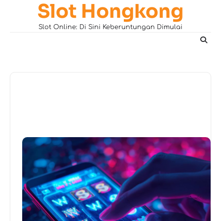
Slot Hongkong
Skip
to
Slot Online: Di Sini Keberuntungan Dimulai
content