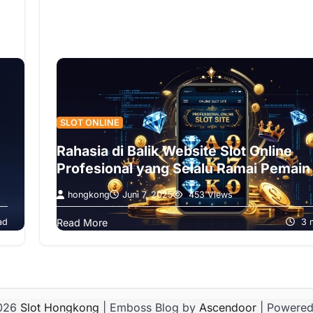
SLOT ONLINE
Rahasia di Balik Website Slot Online
Profesional yang Selalu Ramai Pemain
hongkong
Juni 7, 2025
453 Views
Di tengah persaingan yang semakin ketat di du
ad
Read More
3 
e
permainan daring, hanya beberapa website slot
online yang mampu bertahan dan selalu…
2026
Slot Hongkong
| Emboss Blog by
Ascendoor
| Powere