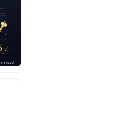
n
min read
ikat,