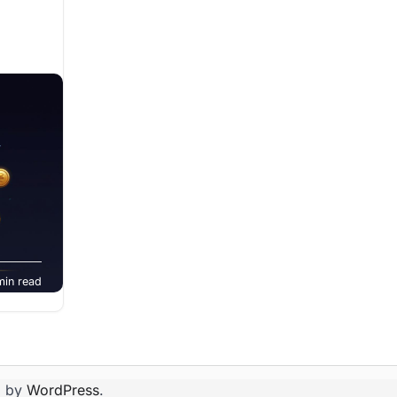
nia
min read
d by
WordPress
.