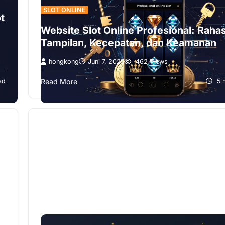
SLOT ONLINE
t
Website Slot Online Profesional: Rahas
Tampilan, Kecepatan, dan Keamanan
hongkong
Juni 7, 2025
462 Views
Di era digital saat ini, kesan pertama sangat
ad
Read More
5 
.
menentukan. Begitu pula dalam dunia slot onlin
mana desain dan performa…