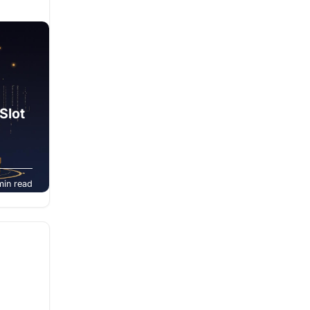
Slot
e
min read
ng