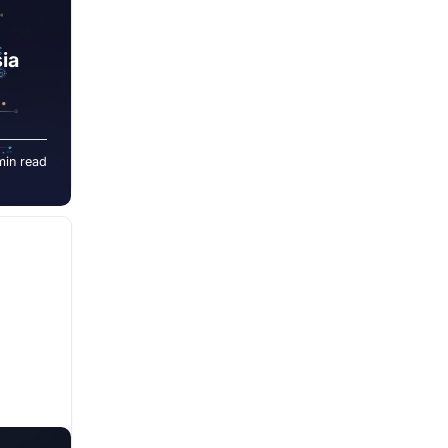
ia
min read
e, di