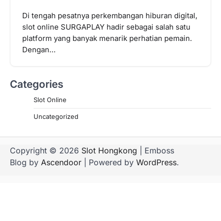
Di tengah pesatnya perkembangan hiburan digital,
slot online SURGAPLAY hadir sebagai salah satu
platform yang banyak menarik perhatian pemain.
Dengan…
Categories
Slot Online
Uncategorized
Copyright © 2026
Slot Hongkong
| Emboss
Blog by
Ascendoor
| Powered by
WordPress
.