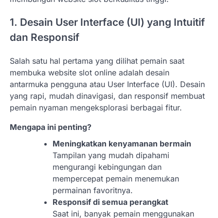
1. Desain User Interface (UI) yang Intuitif
dan Responsif
Salah satu hal pertama yang dilihat pemain saat
membuka website slot online adalah desain
antarmuka pengguna atau User Interface (UI). Desain
yang rapi, mudah dinavigasi, dan responsif membuat
pemain nyaman mengeksplorasi berbagai fitur.
Mengapa ini penting?
Meningkatkan kenyamanan bermain
Tampilan yang mudah dipahami
mengurangi kebingungan dan
mempercepat pemain menemukan
permainan favoritnya.
Responsif di semua perangkat
Saat ini, banyak pemain menggunakan