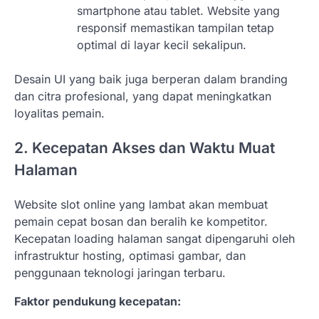
smartphone atau tablet. Website yang
responsif memastikan tampilan tetap
optimal di layar kecil sekalipun.
Desain UI yang baik juga berperan dalam branding
dan citra profesional, yang dapat meningkatkan
loyalitas pemain.
2. Kecepatan Akses dan Waktu Muat
Halaman
Website slot online yang lambat akan membuat
pemain cepat bosan dan beralih ke kompetitor.
Kecepatan loading halaman sangat dipengaruhi oleh
infrastruktur hosting, optimasi gambar, dan
penggunaan teknologi jaringan terbaru.
Faktor pendukung kecepatan: