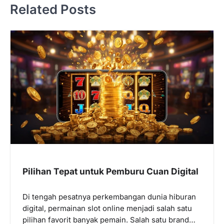
Related Posts
Pilihan Tepat untuk Pemburu Cuan Digital
Di tengah pesatnya perkembangan dunia hiburan
digital, permainan slot online menjadi salah satu
pilihan favorit banyak pemain. Salah satu brand…