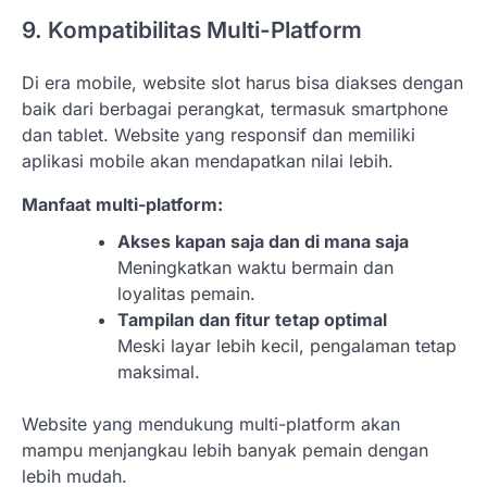
9. Kompatibilitas Multi-Platform
Di era mobile, website slot harus bisa diakses dengan
baik dari berbagai perangkat, termasuk smartphone
dan tablet. Website yang responsif dan memiliki
aplikasi mobile akan mendapatkan nilai lebih.
Manfaat multi-platform:
Akses kapan saja dan di mana saja
Meningkatkan waktu bermain dan
loyalitas pemain.
Tampilan dan fitur tetap optimal
Meski layar lebih kecil, pengalaman tetap
maksimal.
Website yang mendukung multi-platform akan
mampu menjangkau lebih banyak pemain dengan
lebih mudah.