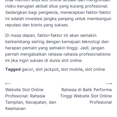
risiko kerugian akibat situs yang kurang profesional.
Sedangkan bagi pengelola, menerapkan faktor-faktor
ini adalah investasi jangka panjang untuk membangun
reputasi dan bisnis yang sukses.
Di masa depan, faktor-faktor ini akan semakin
berkembang seiring dengan kemajuan teknologi dan
harapan pemain yang semakin tinggi. Jadi, jangan
pernah mengabaikan rahasia-rahasia profesionalisme
ini jika ingin sukses di dunia slot online.
Tagged
gacor
,
slot jackpot
,
slot mobile
,
slot online
Navigasi
⟵
⟶
Website Slot Online
Rahasia di Balik Performa
pos
Profesional: Rahasia
Tinggi Website Slot Online
Tampilan, Kecepatan, dan
Profesional
Keamanan