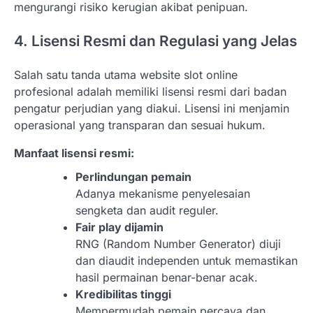
mengurangi risiko kerugian akibat penipuan.
4. Lisensi Resmi dan Regulasi yang Jelas
Salah satu tanda utama website slot online
profesional adalah memiliki lisensi resmi dari badan
pengatur perjudian yang diakui. Lisensi ini menjamin
operasional yang transparan dan sesuai hukum.
Manfaat lisensi resmi:
Perlindungan pemain
Adanya mekanisme penyelesaian
sengketa dan audit reguler.
Fair play dijamin
RNG (Random Number Generator) diuji
dan diaudit independen untuk memastikan
hasil permainan benar-benar acak.
Kredibilitas tinggi
Mempermudah pemain percaya dan